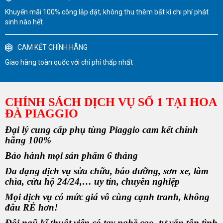
Khuyến mãi 100% công lắp đặt, không thu thêm bất kì chi phí phát
sinh nào hết
CAM KẾT CHÍNH HÃNG
Giao hàng toàn quốc với chi phí thấp nhất
CHÍNH SÁCH DỊCH VỤ SỐ 1 TẠI HOA
ĐÀ PIAGGIO
Đại lý cung cấp phụ tùng Piaggio cam kết chính
hãng 100%
Bảo hành mọi sản phẩm 6 tháng
Đa dạng dịch vụ sửa chữa, bảo dưỡng, sơn xe, làm
chìa, cứu hộ 24/24,… uy tín, chuyên nghiệp
Mọi dịch vụ có mức giá vô cùng cạnh tranh, không
đâu RẺ hơn!
Đội ngũ kĩ thuật viên có tay nghề cao, tư vấn tận tình