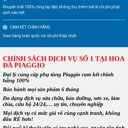
Khuyến mãi 100% công lắp đặt, không thu thêm bất kì chi phí phát
sinh nào hết
CAM KẾT CHÍNH HÃNG
Giao hàng toàn quốc với chi phí thấp nhất
CHÍNH SÁCH DỊCH VỤ SỐ 1 TẠI HOA
ĐÀ PIAGGIO
Đại lý cung cấp phụ tùng Piaggio cam kết chính
hãng 100%
Bảo hành mọi sản phẩm 6 tháng
Đa dạng dịch vụ sửa chữa, bảo dưỡng, sơn xe, làm
chìa, cứu hộ 24/24,… uy tín, chuyên nghiệp
Mọi dịch vụ có mức giá vô cùng cạnh tranh, không
đâu RẺ hơn!
Đội ngũ kĩ thuật viên có tay nghề cao, tư vấn tận tình